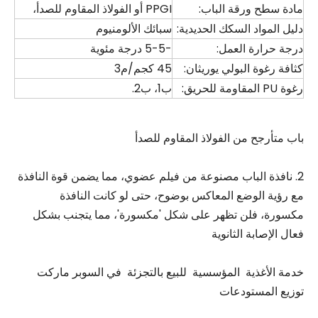
مادة سطح ورقة الباب:
PPGI أو الفولاذ المقاوم للصدأ،
دليل المواد السكك الحديدية:
سبائك الألومنيوم
درجة حرارة العمل:
-5-5 درجة مئوية
كثافة رغوة البولي يوريثان:
45 كجم/م3
رغوة PU المقاومة للحريق:
ب1، ب2.
باب متأرجح من الفولاذ المقاوم للصدأ
2. نافذة الباب مصنوعة من فيلم عضوي، مما يضمن قوة النافذة
مع رؤية الوضع المعاكس بوضوح، حتى لو كانت النافذة
مكسورة، فلن تظهر على شكل 'مكسورة'، مما يتجنب بشكل
فعال الإصابة الثانوية
خدمة الأغذية المؤسسية للبيع بالتجزئة في السوبر ماركت
توزيع المستودعات