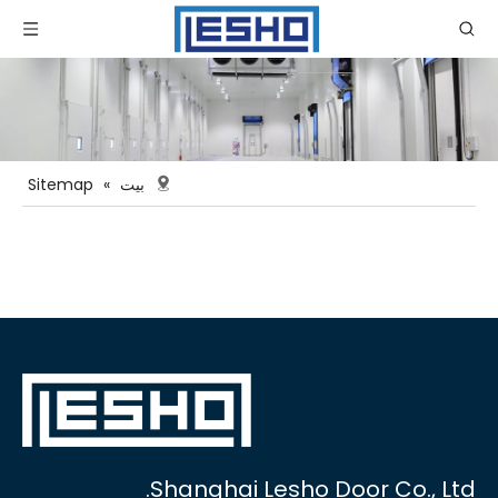
بيت
»
Sitemap
Shanghai Lesho Door Co., Ltd.